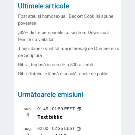
Ultimele articole
Fost ateu și homosexual, Becket Cook își spune
povestea
„99% dintre persoanele cu sindrom Down sunt
fericite cu viața lor”
Tinerii danezi sunt tot mai interesați de Dumnezeu și
de Scriptură
Biblia, tradusă în cea de-a 800-a limbă
Biblii distribuite lângă o școală, oprite de poliție
Următoarele emisiuni
aug.
01:45
-
01:50
EEST
6
Text biblic
aug.
02:00
-
02:25
EEST
6