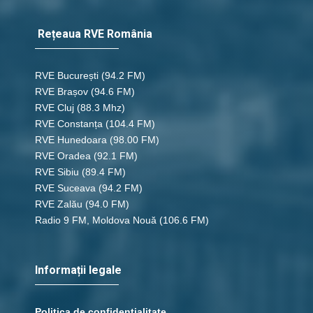
Rețeaua RVE România
RVE București
(94.2 FM)
RVE Brașov (94.6 FM)
RVE Cluj
(88.3 Mhz)
RVE Constanța
(104.4 FM)
RVE Hunedoara
(98.00 FM)
RVE Oradea
(92.1 FM)
RVE Sibiu
(89.4 FM)
RVE Suceava
(94.2 FM)
RVE Zalău
(94.0 FM)
Radio 9 FM, Moldova Nouă
(106.6 FM)
Informații legale
Politica de confidențialitate