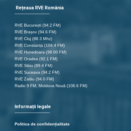
Rețeaua RVE România
RVE București
(94.2 FM)
RVE Brașov (94.6 FM)
RVE Cluj
(88.3 Mhz)
RVE Constanța
(104.4 FM)
RVE Hunedoara
(98.00 FM)
RVE Oradea
(92.1 FM)
RVE Sibiu
(89.4 FM)
RVE Suceava
(94.2 FM)
RVE Zalău
(94.0 FM)
Radio 9 FM, Moldova Nouă
(106.6 FM)
Informații legale
Politica de confidențialitate