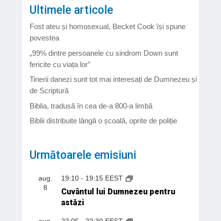
Ultimele articole
Fost ateu și homosexual, Becket Cook își spune
povestea
„99% dintre persoanele cu sindrom Down sunt
fericite cu viața lor”
Tinerii danezi sunt tot mai interesați de Dumnezeu și
de Scriptură
Biblia, tradusă în cea de-a 800-a limbă
Biblii distribuite lângă o școală, oprite de poliție
Următoarele emisiuni
aug.
19:10
-
19:15
EEST
8
Cuvântul lui Dumnezeu pentru
astăzi
aug.
22:05
-
22:30
EEST