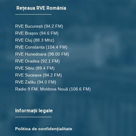
Rețeaua RVE România
RVE București
(94.2 FM)
RVE Brașov (94.6 FM)
RVE Cluj
(88.3 Mhz)
RVE Constanța
(104.4 FM)
RVE Hunedoara
(98.00 FM)
RVE Oradea
(92.1 FM)
RVE Sibiu
(89.4 FM)
RVE Suceava
(94.2 FM)
RVE Zalău
(94.0 FM)
Radio 9 FM, Moldova Nouă
(106.6 FM)
Informații legale
Politica de confidențialitate