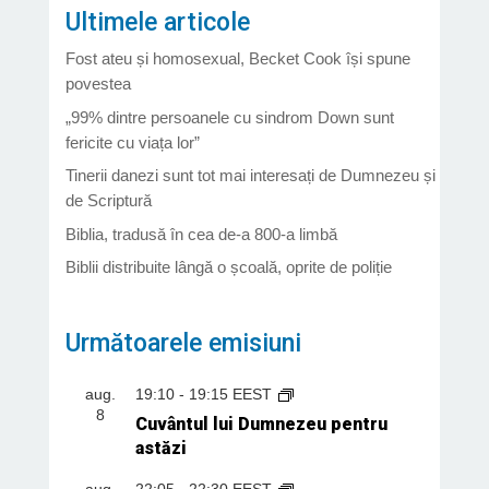
Ultimele articole
Fost ateu și homosexual, Becket Cook își spune
povestea
„99% dintre persoanele cu sindrom Down sunt
fericite cu viața lor”
Tinerii danezi sunt tot mai interesați de Dumnezeu și
de Scriptură
Biblia, tradusă în cea de-a 800-a limbă
Biblii distribuite lângă o școală, oprite de poliție
Următoarele emisiuni
aug.
19:10
-
19:15
EEST
8
Cuvântul lui Dumnezeu pentru
astăzi
aug.
22:05
-
22:30
EEST