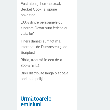
Fost ateu și homosexual,
Becket Cook își spune
povestea
„99% dintre persoanele cu
sindrom Down sunt fericite cu
viața lor”
Tinerii danezi sunt tot mai
interesați de Dumnezeu și de
Scriptură
Biblia, tradusă în cea de-a
800-a limbă
Biblii distribuite lângă o școală,
oprite de poliție
Următoarele
emisiuni