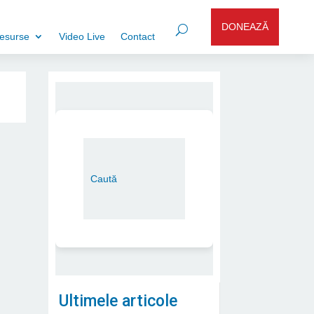
DONEAZĂ
esurse
Video Live
Contact
Ultimele articole