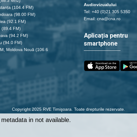
(88.3 Mhz)
Audiovizualului
tanța
(104.4 FM)
Tel: +40 (0)21 305 5350
edoara
(98.00 FM)
Email: cna@cna.ro
dea
(92.1 FM)
u
(89.4 FM)
Aplicația pentru
eava
(94.2 FM)
smartphone
u
(94.0 FM)
FM, Moldova Nouă
(106.6
Copyright 2025 RVE Timişoara. Toate drepturile rezervate.
metadata in not available.