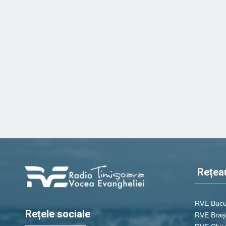
Rețea
RVE Bucu
Rețele sociale
RVE Braș