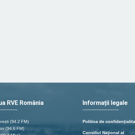
ua RVE România
Informații legale
rești
(94.2 FM)
Politica de confidențialit
ov (94.6 FM)
Consiliul Naţional al