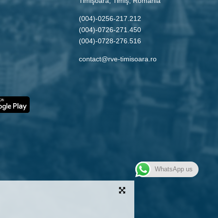
Timişoara, Timiş, Romania
(004)-0256-217.212
(004)-0726-271.450
(004)-0728-276.516
contact@rve-timisoara.ro
WhatsApp us