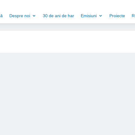
să
Despre noi
30 de ani de har
Emisiuni
Proiecte
R