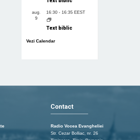
Text biblic
aug.
16:30
-
16:35
EEST
9
Text biblic
Vezi Calendar
Contact
ate
Radio Vocea Evangheliei
Str. Cezar Bolliac, nr. 26