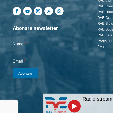
RVE Cluj
RVE Cons
RVE Hun
RVE Ora
RVE Sibi
Abonare newsletter
RVE Suc
RVE Zală
Radio 9 
Nume
*
FM)
Email
*
Abonare
Radio stream 