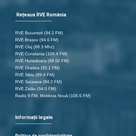
Rețeaua RVE România
RVE București
(94.2 FM)
RVE Brașov (94.6 FM)
RVE Cluj
(88.3 Mhz)
RVE Constanța
(104.4 FM)
RVE Hunedoara
(98.00 FM)
RVE Oradea
(92.1 FM)
RVE Sibiu
(89.4 FM)
RVE Suceava
(94.2 FM)
RVE Zalău
(94.0 FM)
Radio 9 FM, Moldova Nouă
(106.6 FM)
Informații legale
Politica de confidențialitate