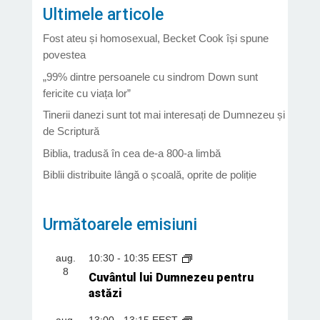
Ultimele articole
Fost ateu și homosexual, Becket Cook își spune
povestea
„99% dintre persoanele cu sindrom Down sunt
fericite cu viața lor”
Tinerii danezi sunt tot mai interesați de Dumnezeu și
de Scriptură
Biblia, tradusă în cea de-a 800-a limbă
Biblii distribuite lângă o școală, oprite de poliție
Următoarele emisiuni
aug.
10:30
-
10:35
EEST
8
Cuvântul lui Dumnezeu pentru
astăzi
aug.
13:00
-
13:15
EEST