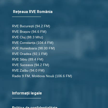
Rețeaua RVE România
RVE București
(94.2 FM)
RVE Brașov (94.6 FM)
RVE Cluj
(88.3 Mhz)
RVE Constanța
(104.4 FM)
RVE Hunedoara
(98.00 FM)
RVE Oradea
(92.1 FM)
RVE Sibiu
(89.4 FM)
RVE Suceava
(94.2 FM)
RVE Zalău
(94.0 FM)
Radio 9 FM, Moldova Nouă
(106.6 FM)
Informații legale
Politica de confidențialitate