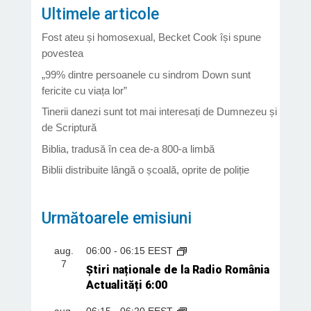
Ultimele articole
Fost ateu și homosexual, Becket Cook își spune
povestea
„99% dintre persoanele cu sindrom Down sunt
fericite cu viața lor”
Tinerii danezi sunt tot mai interesați de Dumnezeu și
de Scriptură
Biblia, tradusă în cea de-a 800-a limbă
Biblii distribuite lângă o școală, oprite de poliție
Următoarele emisiuni
aug.
06:00
-
06:15
EEST
7
Știri naționale de la Radio România
Actualități 6:00
aug.
06:15
-
06:20
EEST