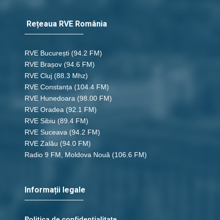
Rețeaua RVE România
RVE București
(94.2 FM)
RVE Brașov (94.6 FM)
RVE Cluj
(88.3 Mhz)
RVE Constanța
(104.4 FM)
RVE Hunedoara
(98.00 FM)
RVE Oradea
(92.1 FM)
RVE Sibiu
(89.4 FM)
RVE Suceava
(94.2 FM)
RVE Zalău
(94.0 FM)
Radio 9 FM, Moldova Nouă
(106.6 FM)
Informații legale
Politica de confidențialitate