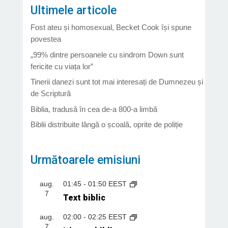
Ultimele articole
Fost ateu și homosexual, Becket Cook își spune
povestea
„99% dintre persoanele cu sindrom Down sunt
fericite cu viața lor”
Tinerii danezi sunt tot mai interesați de Dumnezeu și
de Scriptură
Biblia, tradusă în cea de-a 800-a limbă
Biblii distribuite lângă o școală, oprite de poliție
Următoarele emisiuni
aug.
01:45
-
01:50
EEST
7
Text biblic
aug.
02:00
-
02:25
EEST
7