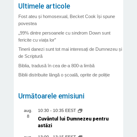
Ultimele articole
Fost ateu și homosexual, Becket Cook își spune
povestea
„99% dintre persoanele cu sindrom Down sunt
fericite cu viața lor”
Tinerii danezi sunt tot mai interesați de Dumnezeu și
de Scriptură
Biblia, tradusă în cea de-a 800-a limbă
Biblii distribuite lângă o școală, oprite de poliție
Următoarele emisiuni
aug.
10:30
-
10:35
EEST
8
Cuvântul lui Dumnezeu pentru
astăzi
aug.
13:00
-
13:15
EEST