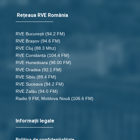
Rețeaua RVE România
RVE București
(94.2 FM)
RVE Brașov (94.6 FM)
RVE Cluj
(88.3 Mhz)
RVE Constanța
(104.4 FM)
RVE Hunedoara
(98.00 FM)
RVE Oradea
(92.1 FM)
RVE Sibiu
(89.4 FM)
RVE Suceava
(94.2 FM)
RVE Zalău
(94.0 FM)
Radio 9 FM, Moldova Nouă
(106.6 FM)
Informații legale
Politica de confidențialitate