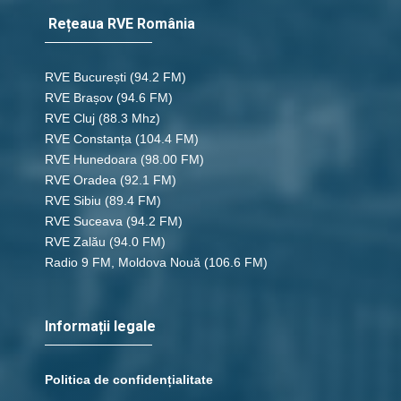
Rețeaua RVE România
RVE București
(94.2 FM)
RVE Brașov (94.6 FM)
RVE Cluj
(88.3 Mhz)
RVE Constanța
(104.4 FM)
RVE Hunedoara
(98.00 FM)
RVE Oradea
(92.1 FM)
RVE Sibiu
(89.4 FM)
RVE Suceava
(94.2 FM)
RVE Zalău
(94.0 FM)
Radio 9 FM, Moldova Nouă
(106.6 FM)
Informații legale
Politica de confidențialitate