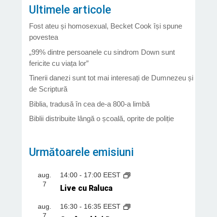
Ultimele articole
Fost ateu și homosexual, Becket Cook își spune
povestea
„99% dintre persoanele cu sindrom Down sunt
fericite cu viața lor”
Tinerii danezi sunt tot mai interesați de Dumnezeu și
de Scriptură
Biblia, tradusă în cea de-a 800-a limbă
Biblii distribuite lângă o școală, oprite de poliție
Următoarele emisiuni
aug.
14:00
-
17:00
EEST
7
Live cu Raluca
aug.
16:30
-
16:35
EEST
7