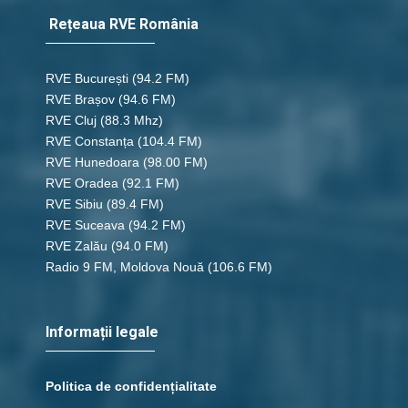
Rețeaua RVE România
RVE București
(94.2 FM)
RVE Brașov (94.6 FM)
RVE Cluj
(88.3 Mhz)
RVE Constanța
(104.4 FM)
RVE Hunedoara
(98.00 FM)
RVE Oradea
(92.1 FM)
RVE Sibiu
(89.4 FM)
RVE Suceava
(94.2 FM)
RVE Zalău
(94.0 FM)
Radio 9 FM, Moldova Nouă
(106.6 FM)
Informații legale
Politica de confidențialitate