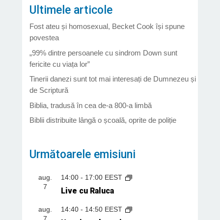
Ultimele articole
Fost ateu și homosexual, Becket Cook își spune
povestea
„99% dintre persoanele cu sindrom Down sunt
fericite cu viața lor”
Tinerii danezi sunt tot mai interesați de Dumnezeu și
de Scriptură
Biblia, tradusă în cea de-a 800-a limbă
Biblii distribuite lângă o școală, oprite de poliție
Următoarele emisiuni
aug.
14:00
-
17:00
EEST
7
Live cu Raluca
aug.
14:40
-
14:50
EEST
7