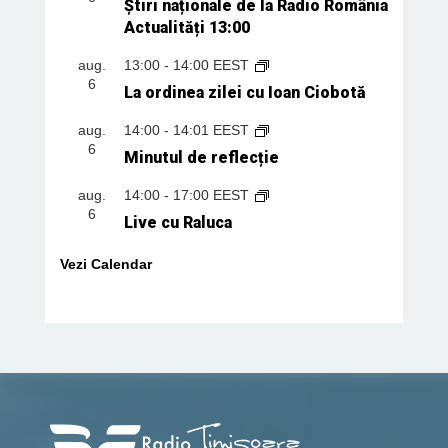
Știri naționale de la Radio România
Actualități 13:00
aug.
13:00
-
14:00
EEST
6
La ordinea zilei cu Ioan Ciobotă
aug.
14:00
-
14:01
EEST
6
Minutul de reflecție
aug.
14:00
-
17:00
EEST
6
Live cu Raluca
Vezi Calendar