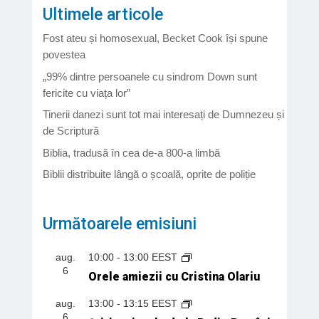
Ultimele articole
Fost ateu și homosexual, Becket Cook își spune
povestea
„99% dintre persoanele cu sindrom Down sunt
fericite cu viața lor”
Tinerii danezi sunt tot mai interesați de Dumnezeu și
de Scriptură
Biblia, tradusă în cea de-a 800-a limbă
Biblii distribuite lângă o școală, oprite de poliție
Următoarele emisiuni
aug.
10:00
-
13:00
EEST
6
Orele amiezii cu Cristina Olariu
aug.
13:00
-
13:15
EEST
6