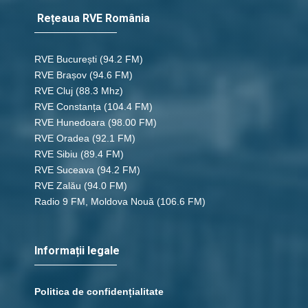
Rețeaua RVE România
RVE București
(94.2 FM)
RVE Brașov (94.6 FM)
RVE Cluj
(88.3 Mhz)
RVE Constanța
(104.4 FM)
RVE Hunedoara
(98.00 FM)
RVE Oradea
(92.1 FM)
RVE Sibiu
(89.4 FM)
RVE Suceava
(94.2 FM)
RVE Zalău
(94.0 FM)
Radio 9 FM, Moldova Nouă
(106.6 FM)
Informații legale
Politica de confidențialitate