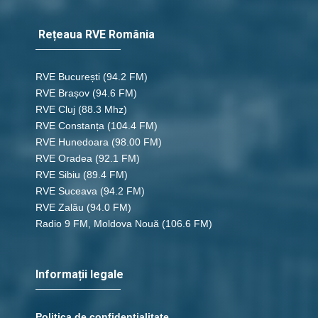
Rețeaua RVE România
RVE București
(94.2 FM)
RVE Brașov (94.6 FM)
RVE Cluj
(88.3 Mhz)
RVE Constanța
(104.4 FM)
RVE Hunedoara
(98.00 FM)
RVE Oradea
(92.1 FM)
RVE Sibiu
(89.4 FM)
RVE Suceava
(94.2 FM)
RVE Zalău
(94.0 FM)
Radio 9 FM, Moldova Nouă
(106.6 FM)
Informații legale
Politica de confidențialitate