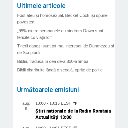
Ultimele articole
Fost ateu și homosexual, Becket Cook își spune
povestea
„99% dintre persoanele cu sindrom Down sunt
fericite cu viața lor”
Tinerii danezi sunt tot mai interesați de Dumnezeu și
de Scriptură
Biblia, tradusă în cea de-a 800-a limbă
Biblii distribuite lângă o școală, oprite de poliție
Următoarele emisiuni
aug.
13:00
-
13:15
EEST
9
Știri naționale de la Radio România
Actualități 13:00
aug.
14:00
-
14:01
EEST