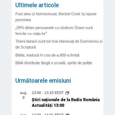
Ultimele articole
Fost ateu și homosexual, Becket Cook își spune
povestea
„99% dintre persoanele cu sindrom Down sunt
fericite cu viața lor”
Tinerii danezi sunt tot mai interesați de Dumnezeu și
de Scriptură
Biblia, tradusă în cea de-a 800-a limbă
Biblii distribuite lângă o școală, oprite de poliție
Următoarele emisiuni
aug.
13:00
-
13:15
EEST
8
Știri naționale de la Radio România
Actualități 13:00
aug.
14:00
-
14:01
EEST