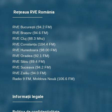
Rețeaua RVE România
RVE București
(94.2 FM)
RVE Brașov (94.6 FM)
RVE Cluj
(88.3 Mhz)
RVE Constanța
(104.4 FM)
RVE Hunedoara
(98.00 FM)
RVE Oradea
(92.1 FM)
RVE Sibiu
(89.4 FM)
RVE Suceava
(94.2 FM)
RVE Zalău
(94.0 FM)
Radio 9 FM, Moldova Nouă
(106.6 FM)
Informații legale
Politica de confidențialitate