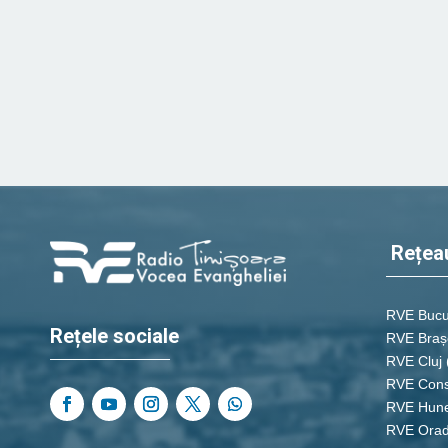
Rețea
RVE Bucu
Rețele sociale
RVE Braș
RVE Cluj
RVE Cons
RVE Hun
RVE Ora