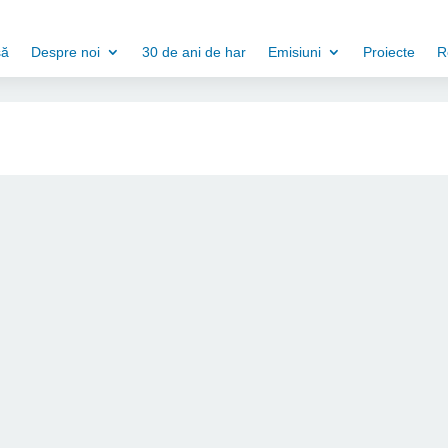
să
Despre noi
30 de ani de har
Emisiuni
Proiecte
R