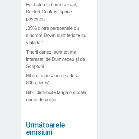
Fost ateu și homosexual,
Becket Cook își spune
povestea
„99% dintre persoanele cu
sindrom Down sunt fericite cu
viața lor”
Tinerii danezi sunt tot mai
interesați de Dumnezeu și de
Scriptură
Biblia, tradusă în cea de-a
800-a limbă
Biblii distribuite lângă o școală,
oprite de poliție
Următoarele
emisiuni