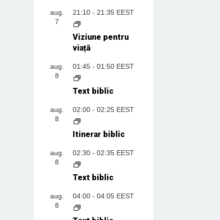
aug.
21:10
-
21:35
EEST
7
Viziune pentru
viață
aug.
01:45
-
01:50
EEST
8
Text biblic
aug.
02:00
-
02:25
EEST
8
Itinerar biblic
aug.
02:30
-
02:35
EEST
8
Text biblic
aug.
04:00
-
04:05
EEST
8