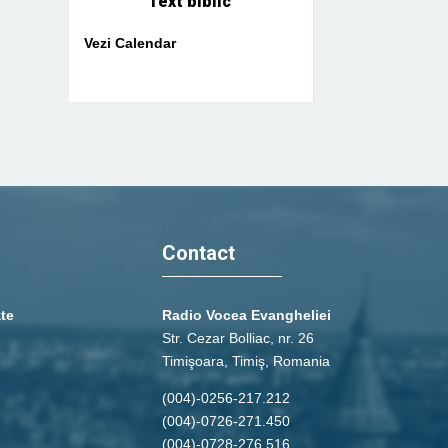
Text biblic
Vezi Calendar
Contact
ate
Radio Vocea Evangheliei
Str. Cezar Bolliac, nr. 26
Timişoara, Timiş, Romania
(004)-0256-217.212
(004)-0726-271.450
(004)-0728-276.516