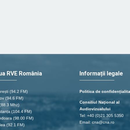
ua RVE România
Informații legale
rești
(94.2 FM)
Politica de confidențialit
ov (94.6 FM)
Consiliul Naţional al
(88.3 Mhz)
Audiovizualului
tanța
(104.4 FM)
Tel: +40 (0)21 305 5350
edoara
(98.00 FM)
Email: cna@cna.ro
dea
(92.1 FM)