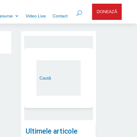
DONEAZĂ
esurse
Video Live
Contact
Ultimele articole