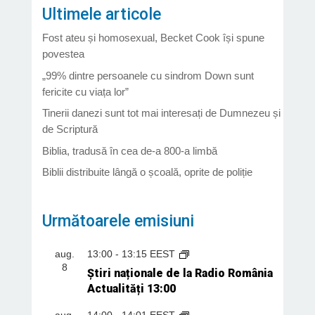
Ultimele articole
Fost ateu și homosexual, Becket Cook își spune
povestea
„99% dintre persoanele cu sindrom Down sunt
fericite cu viața lor”
Tinerii danezi sunt tot mai interesați de Dumnezeu și
de Scriptură
Biblia, tradusă în cea de-a 800-a limbă
Biblii distribuite lângă o școală, oprite de poliție
Următoarele emisiuni
aug.
13:00
-
13:15
EEST
8
Știri naționale de la Radio România
Actualități 13:00
aug.
14:00
-
14:01
EEST