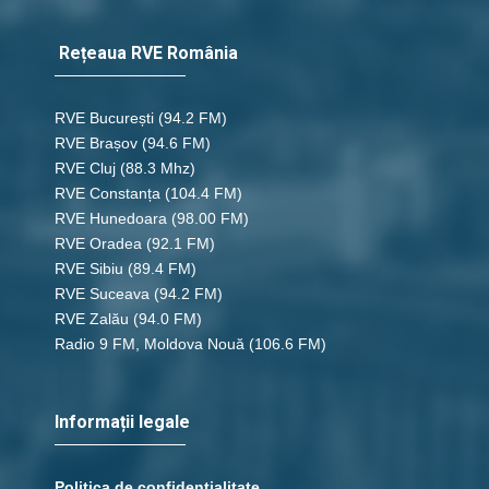
Rețeaua RVE România
RVE București
(94.2 FM)
RVE Brașov (94.6 FM)
RVE Cluj
(88.3 Mhz)
RVE Constanța
(104.4 FM)
RVE Hunedoara
(98.00 FM)
RVE Oradea
(92.1 FM)
RVE Sibiu
(89.4 FM)
RVE Suceava
(94.2 FM)
RVE Zalău
(94.0 FM)
Radio 9 FM, Moldova Nouă
(106.6 FM)
Informații legale
Politica de confidențialitate