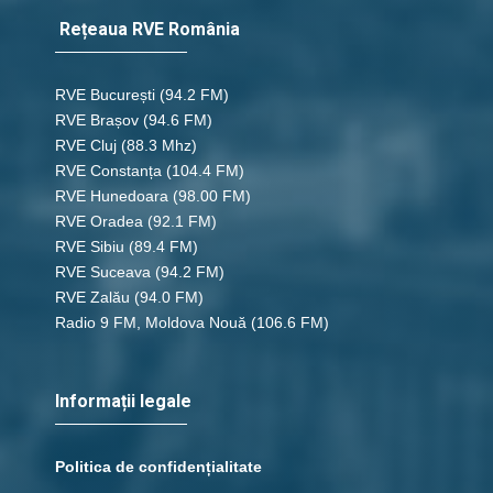
Rețeaua RVE România
RVE București
(94.2 FM)
RVE Brașov (94.6 FM)
RVE Cluj
(88.3 Mhz)
RVE Constanța
(104.4 FM)
RVE Hunedoara
(98.00 FM)
RVE Oradea
(92.1 FM)
RVE Sibiu
(89.4 FM)
RVE Suceava
(94.2 FM)
RVE Zalău
(94.0 FM)
Radio 9 FM, Moldova Nouă
(106.6 FM)
Informații legale
Politica de confidențialitate