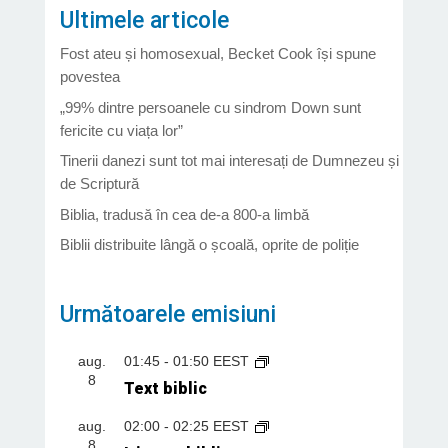
Ultimele articole
Fost ateu și homosexual, Becket Cook își spune
povestea
„99% dintre persoanele cu sindrom Down sunt
fericite cu viața lor”
Tinerii danezi sunt tot mai interesați de Dumnezeu și
de Scriptură
Biblia, tradusă în cea de-a 800-a limbă
Biblii distribuite lângă o școală, oprite de poliție
Următoarele emisiuni
aug.
01:45
-
01:50
EEST
8
Text biblic
aug.
02:00
-
02:25
EEST
8