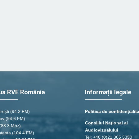
ua RVE România
Informații legale
rești
(94.2 FM)
Politica de confidențialit
ov (94.6 FM)
Consiliul Naţional al
(88.3 Mhz)
Audiovizualului
tanța
(104.4 FM)
Tel: +40 (0)21 305 5350