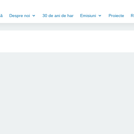
să
Despre noi
30 de ani de har
Emisiuni
Proiecte
R