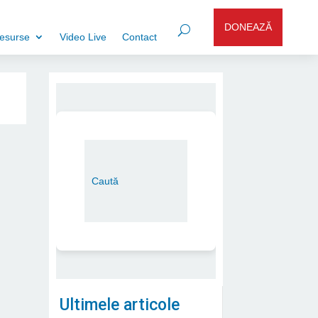
DONEAZĂ
esurse
Video Live
Contact
Ultimele articole