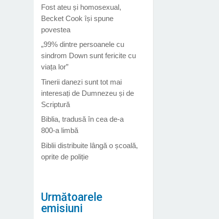
Fost ateu și homosexual,
Becket Cook își spune
povestea
„99% dintre persoanele cu
sindrom Down sunt fericite cu
viața lor”
Tinerii danezi sunt tot mai
interesați de Dumnezeu și de
Scriptură
Biblia, tradusă în cea de-a
800-a limbă
Biblii distribuite lângă o școală,
oprite de poliție
Următoarele
emisiuni