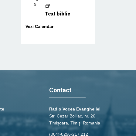
9
Text biblic
Vezi Calendar
Contact
ate
Radio Vocea Evangheliei
Str. Cezar Bolliac, nr. 26
Timişoara, Timiş, Romania
(004)-0256-217.212