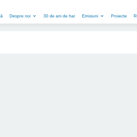
să
Despre noi
30 de ani de har
Emisiuni
Proiecte
R