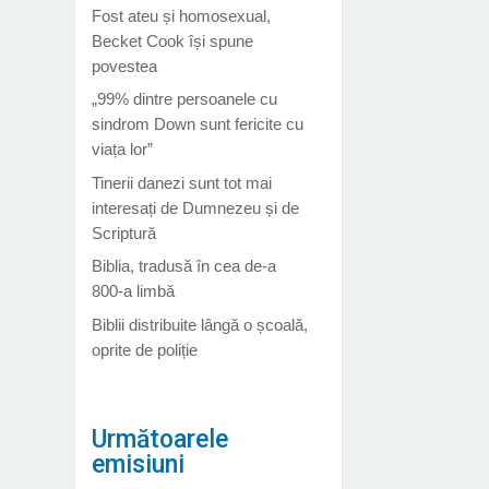
Fost ateu și homosexual,
Becket Cook își spune
povestea
„99% dintre persoanele cu
sindrom Down sunt fericite cu
viața lor”
Tinerii danezi sunt tot mai
interesați de Dumnezeu și de
Scriptură
Biblia, tradusă în cea de-a
800-a limbă
Biblii distribuite lângă o școală,
oprite de poliție
Următoarele
emisiuni