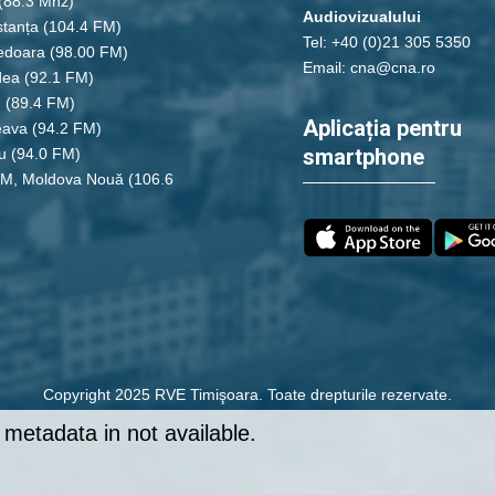
(88.3 Mhz)
Audiovizualului
tanța
(104.4 FM)
Tel: +40 (0)21 305 5350
edoara
(98.00 FM)
Email: cna@cna.ro
dea
(92.1 FM)
u
(89.4 FM)
Aplicația pentru
eava
(94.2 FM)
smartphone
u
(94.0 FM)
FM, Moldova Nouă
(106.6
Copyright 2025 RVE Timişoara. Toate drepturile rezervate.
metadata in not available.