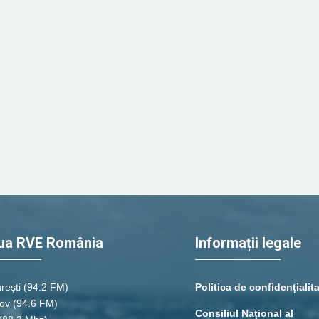
ua RVE România
Informații legale
rești
(94.2 FM)
Politica de confidențialit
ov (94.6 FM)
Consiliul Naţional al