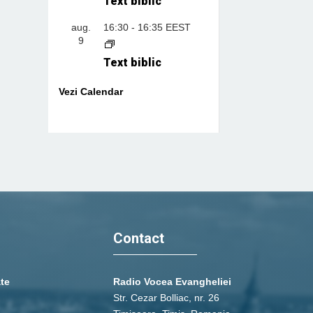
Text biblic
aug.
16:30
-
16:35
EEST
9
Text biblic
Vezi Calendar
Contact
ate
Radio Vocea Evangheliei
Str. Cezar Bolliac, nr. 26