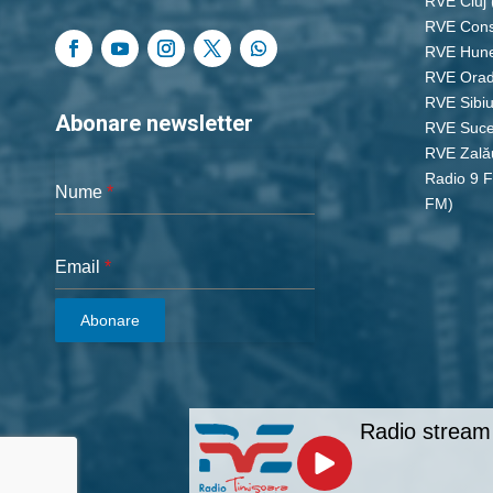
RVE Cluj
RVE Cons
RVE Hun
RVE Ora
RVE Sibi
Abonare newsletter
RVE Suc
RVE Zală
Radio 9 
Nume
*
FM)
Email
*
Abonare
Radio stream 