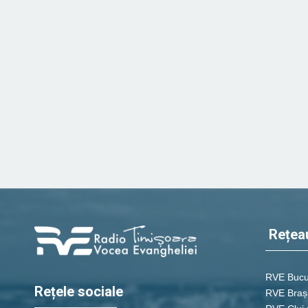
Rețea
RVE Bucu
Rețele sociale
RVE Braș