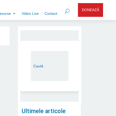
DONEAZĂ
esurse
Video Live
Contact
Ultimele articole