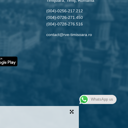
Timişoara, Timiş, Romania
(004)-0256-217.212
(004)-0726-271.450
(004)-0728-276.516
contact@rve-timisoara.ro
WhatsApp us