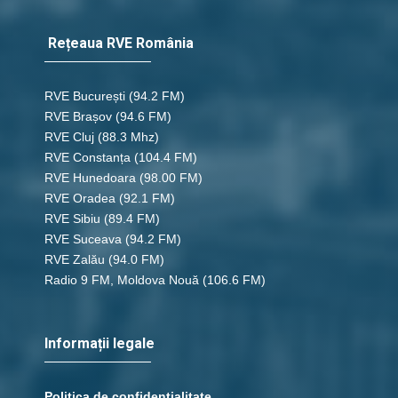
Rețeaua RVE România
RVE București
(94.2 FM)
RVE Brașov (94.6 FM)
RVE Cluj
(88.3 Mhz)
RVE Constanța
(104.4 FM)
RVE Hunedoara
(98.00 FM)
RVE Oradea
(92.1 FM)
RVE Sibiu
(89.4 FM)
RVE Suceava
(94.2 FM)
RVE Zalău
(94.0 FM)
Radio 9 FM, Moldova Nouă
(106.6 FM)
Informații legale
Politica de confidențialitate