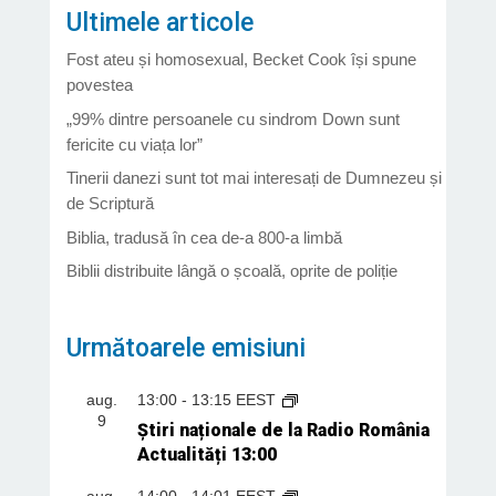
Ultimele articole
Fost ateu și homosexual, Becket Cook își spune
povestea
„99% dintre persoanele cu sindrom Down sunt
fericite cu viața lor”
Tinerii danezi sunt tot mai interesați de Dumnezeu și
de Scriptură
Biblia, tradusă în cea de-a 800-a limbă
Biblii distribuite lângă o școală, oprite de poliție
Următoarele emisiuni
aug.
13:00
-
13:15
EEST
9
Știri naționale de la Radio România
Actualități 13:00
aug.
14:00
-
14:01
EEST