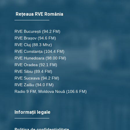
Rețeaua RVE România
RVE București
(94.2 FM)
RVE Brașov (94.6 FM)
RVE Cluj
(88.3 Mhz)
RVE Constanța
(104.4 FM)
RVE Hunedoara
(98.00 FM)
RVE Oradea
(92.1 FM)
RVE Sibiu
(89.4 FM)
RVE Suceava
(94.2 FM)
RVE Zalău
(94.0 FM)
Radio 9 FM, Moldova Nouă
(106.6 FM)
Informații legale
Politica de confidențialitate