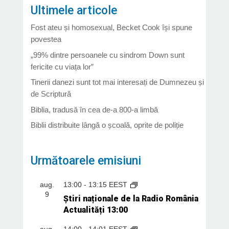
Ultimele articole
Fost ateu și homosexual, Becket Cook își spune
povestea
„99% dintre persoanele cu sindrom Down sunt
fericite cu viața lor”
Tinerii danezi sunt tot mai interesați de Dumnezeu și
de Scriptură
Biblia, tradusă în cea de-a 800-a limbă
Biblii distribuite lângă o școală, oprite de poliție
Următoarele emisiuni
aug.
13:00
-
13:15
EEST
9
Știri naționale de la Radio România
Actualități 13:00
aug.
14:00
-
14:01
EEST