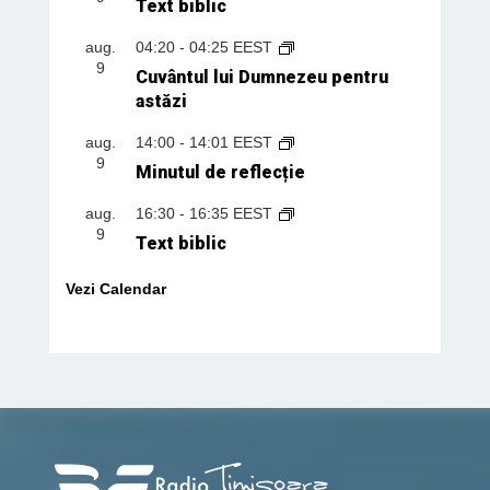
Text biblic
aug.
04:20
-
04:25
EEST
9
Cuvântul lui Dumnezeu pentru
astăzi
aug.
14:00
-
14:01
EEST
9
Minutul de reflecție
aug.
16:30
-
16:35
EEST
9
Text biblic
Vezi Calendar