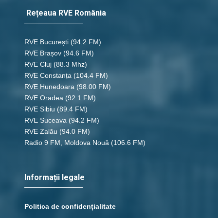
Rețeaua RVE România
RVE București
(94.2 FM)
RVE Brașov (94.6 FM)
RVE Cluj
(88.3 Mhz)
RVE Constanța
(104.4 FM)
RVE Hunedoara
(98.00 FM)
RVE Oradea
(92.1 FM)
RVE Sibiu
(89.4 FM)
RVE Suceava
(94.2 FM)
RVE Zalău
(94.0 FM)
Radio 9 FM, Moldova Nouă
(106.6 FM)
Informații legale
Politica de confidențialitate