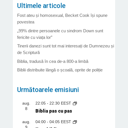
Ultimele articole
Fost ateu și homosexual, Becket Cook își spune
povestea
„99% dintre persoanele cu sindrom Down sunt
fericite cu viața lor”
Tinerii danezi sunt tot mai interesați de Dumnezeu și
de Scriptură
Biblia, tradusă în cea de-a 800-a limbă
Biblii distribuite lângă o școală, oprite de poliție
Următoarele emisiuni
aug.
22:05
-
22:30
EEST
8
Biblia pas cu pas
aug.
04:00
-
04:05
EEST
9