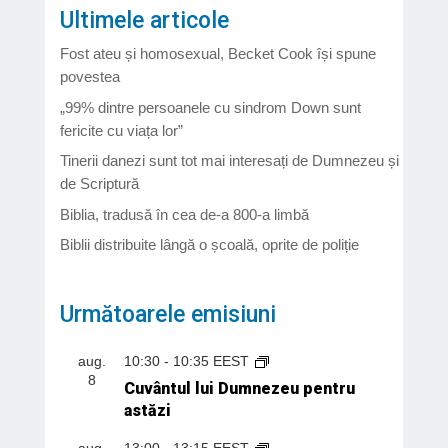
Ultimele articole
Fost ateu și homosexual, Becket Cook își spune
povestea
„99% dintre persoanele cu sindrom Down sunt
fericite cu viața lor”
Tinerii danezi sunt tot mai interesați de Dumnezeu și
de Scriptură
Biblia, tradusă în cea de-a 800-a limbă
Biblii distribuite lângă o școală, oprite de poliție
Următoarele emisiuni
aug.
10:30
-
10:35
EEST
8
Cuvântul lui Dumnezeu pentru
astăzi
aug.
13:00
-
13:15
EEST