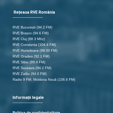
Rețeaua RVE România
RVE București
(94.2 FM)
RVE Brașov (94.6 FM)
RVE Cluj
(88.3 Mhz)
RVE Constanța
(104.4 FM)
RVE Hunedoara
(98.00 FM)
RVE Oradea
(92.1 FM)
RVE Sibiu
(89.4 FM)
RVE Suceava
(94.2 FM)
RVE Zalău
(94.0 FM)
Radio 9 FM, Moldova Nouă
(106.6 FM)
Informații legale
Politica de confidențialitate