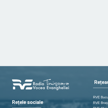
Rețea
RVE Bucu
Rețele sociale
RVE Braș