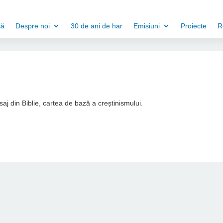
să
Despre noi
30 de ani de har
Emisiuni
Proiecte
R
aj din Biblie, cartea de bază a creștinismului.