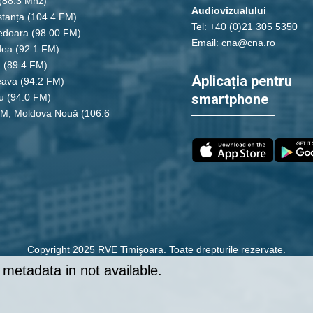
(88.3 Mhz)
Audiovizualului
tanța
(104.4 FM)
Tel: +40 (0)21 305 5350
edoara
(98.00 FM)
Email: cna@cna.ro
dea
(92.1 FM)
u
(89.4 FM)
Aplicația pentru
eava
(94.2 FM)
smartphone
u
(94.0 FM)
FM, Moldova Nouă
(106.6
Copyright 2025 RVE Timişoara. Toate drepturile rezervate.
metadata in not available.