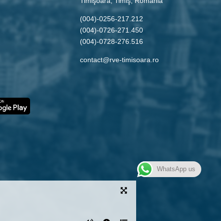
Timişoara, Timiş, Romania
(004)-0256-217.212
(004)-0726-271.450
(004)-0728-276.516
contact@rve-timisoara.ro
WhatsApp us