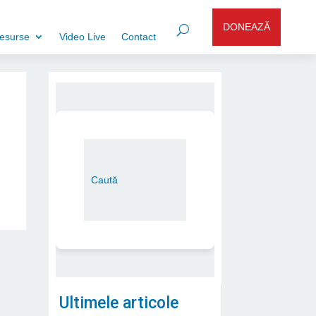
DONEAZĂ
esurse
Video Live
Contact
Ultimele articole