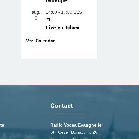
reflecție
aug.
14:00
-
17:00
EEST
6
Live cu Raluca
Vezi Calendar
Contact
ate
Radio Vocea Evangheliei
Str. Cezar Bolliac, nr. 26