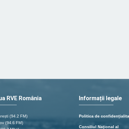
ua RVE România
Informații legale
rești
(94.2 FM)
Politica de confidențialit
ov (94.6 FM)
Consiliul Naţional al