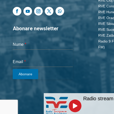
RVE Cluj
RVE Cons
RVE Hun
RVE Ora
RVE Sibi
Abonare newsletter
RVE Suc
RVE Zală
Radio 9 
Nume
*
FM)
Email
*
Abonare
Radio stream 