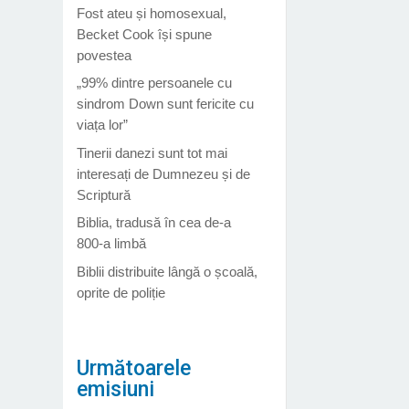
Fost ateu și homosexual,
Becket Cook își spune
povestea
„99% dintre persoanele cu
sindrom Down sunt fericite cu
viața lor”
Tinerii danezi sunt tot mai
interesați de Dumnezeu și de
Scriptură
Biblia, tradusă în cea de-a
800-a limbă
Biblii distribuite lângă o școală,
oprite de poliție
Următoarele
emisiuni