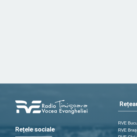
Rețea
RVE Bucu
Rețele sociale
RVE Braș
RVE Cluj