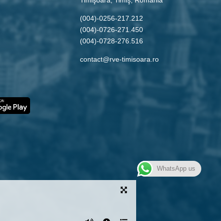
(004)-0256-217.212
(004)-0726-271.450
(004)-0728-276.516
contact@rve-timisoara.ro
WhatsApp us