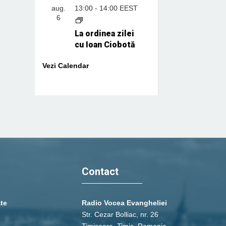
aug.
13:00
-
14:00
EEST
6
La ordinea zilei
cu Ioan Ciobotă
Vezi Calendar
Contact
ate
Radio Vocea Evangheliei
Str. Cezar Bolliac, nr. 26
Timişoara, Timiş, Romania