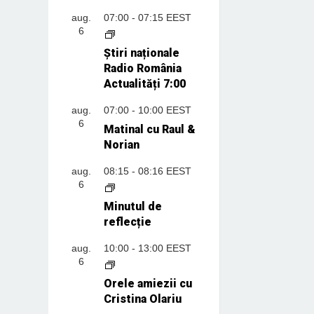
aug.
07:00
-
07:15
EEST
6
Știri naționale
Radio România
Actualități 7:00
aug.
07:00
-
10:00
EEST
6
Matinal cu Raul &
Norian
aug.
08:15
-
08:16
EEST
6
Minutul de
reflecție
aug.
10:00
-
13:00
EEST
6
Orele amiezii cu
Cristina Olariu