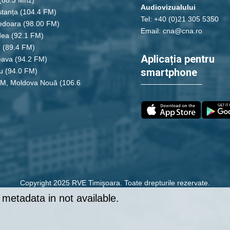
Audiovizualului
tanța
(104.4 FM)
Tel: +40 (0)21 305 5350
edoara
(98.00 FM)
Email: cna@cna.ro
dea
(92.1 FM)
u
(89.4 FM)
Aplicația pentru
eava
(94.2 FM)
smartphone
u
(94.0 FM)
FM, Moldova Nouă
(106.6
Copyright 2025 RVE Timişoara. Toate drepturile rezervate.
metadata in not available.