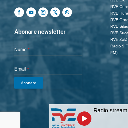
RVE Cons
RVE Hun
RVE Ora
RVE Sibi
Abonare newsletter
RVE Suc
RVE Zală
Radio 9 
Nume
*
FM)
Email
*
Abonare
Radio stream 