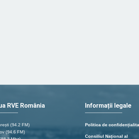
ua RVE România
Informații legale
rești
(94.2 FM)
Politica de confidențialit
ov (94.6 FM)
Consiliul Naţional al
(88.3 Mhz)