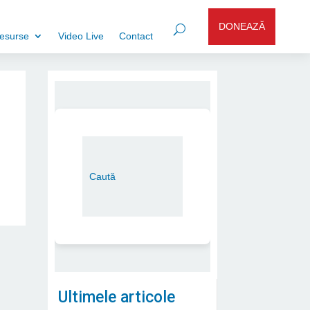
DONEAZĂ
esurse
Video Live
Contact
Ultimele articole