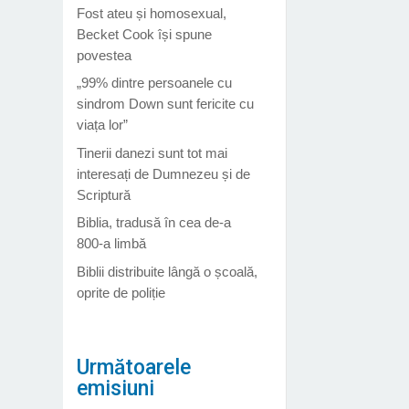
Fost ateu și homosexual,
Becket Cook își spune
povestea
„99% dintre persoanele cu
sindrom Down sunt fericite cu
viața lor”
Tinerii danezi sunt tot mai
interesați de Dumnezeu și de
Scriptură
Biblia, tradusă în cea de-a
800-a limbă
Biblii distribuite lângă o școală,
oprite de poliție
Următoarele
emisiuni