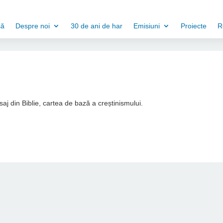
să
Despre noi
30 de ani de har
Emisiuni
Proiecte
R
aj din Biblie, cartea de bază a creștinismului.