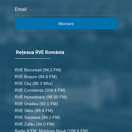
Email
*
Abonare
Rețeaua RVE România
RVE București
(94.2 FM)
RVE Brașov (94.6 FM)
RVE Cluj
(88.3 Mhz)
RVE Constanța
(104.4 FM)
RVE Hunedoara
(98.00 FM)
RVE Oradea
(92.1 FM)
RVE Sibiu
(89.4 FM)
RVE Suceava
(94.2 FM)
RVE Zalău
(94.0 FM)
Radio 9 FM, Moldova Nouă
(106.6 FM)