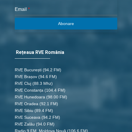
Email
*
Abonare
Rețeaua RVE România
RVE București
(94.2 FM)
RVE Brașov (94.6 FM)
RVE Cluj
(88.3 Mhz)
RVE Constanța
(104.4 FM)
RVE Hunedoara
(98.00 FM)
RVE Oradea
(92.1 FM)
RVE Sibiu
(89.4 FM)
RVE Suceava
(94.2 FM)
RVE Zalău
(94.0 FM)
Radio 9 FM, Moldova Nouă
(106.6 FM)