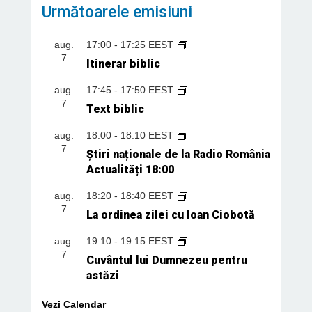
Următoarele emisiuni
aug.
17:00
-
17:25
EEST
7
Itinerar biblic
aug.
17:45
-
17:50
EEST
7
Text biblic
aug.
18:00
-
18:10
EEST
7
Știri naționale de la Radio România
Actualități 18:00
aug.
18:20
-
18:40
EEST
7
La ordinea zilei cu Ioan Ciobotă
aug.
19:10
-
19:15
EEST
7
Cuvântul lui Dumnezeu pentru
astăzi
Vezi Calendar