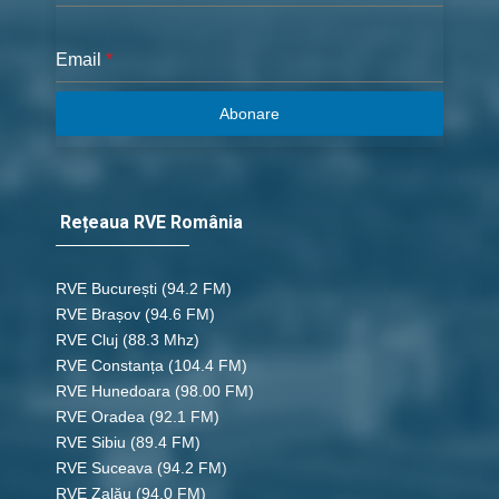
Email
*
Abonare
Rețeaua RVE România
RVE București
(94.2 FM)
RVE Brașov (94.6 FM)
RVE Cluj
(88.3 Mhz)
RVE Constanța
(104.4 FM)
RVE Hunedoara
(98.00 FM)
RVE Oradea
(92.1 FM)
RVE Sibiu
(89.4 FM)
RVE Suceava
(94.2 FM)
RVE Zalău
(94.0 FM)