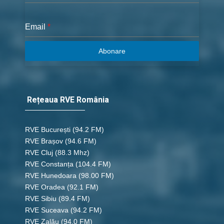
Email
*
Abonare
Rețeaua RVE România
RVE București
(94.2 FM)
RVE Brașov (94.6 FM)
RVE Cluj
(88.3 Mhz)
RVE Constanța
(104.4 FM)
RVE Hunedoara
(98.00 FM)
RVE Oradea
(92.1 FM)
RVE Sibiu
(89.4 FM)
RVE Suceava
(94.2 FM)
RVE Zalău
(94.0 FM)