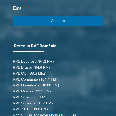
Email
*
Abonare
Rețeaua RVE România
RVE București
(94.2 FM)
RVE Brașov (94.6 FM)
RVE Cluj
(88.3 Mhz)
RVE Constanța
(104.4 FM)
RVE Hunedoara
(98.00 FM)
RVE Oradea
(92.1 FM)
RVE Sibiu
(89.4 FM)
RVE Suceava
(94.2 FM)
RVE Zalău
(94.0 FM)
Radio 9 FM, Moldova Nouă
(106.6 FM)