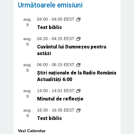
Următoarele emisiuni
aug.
04:00
-
04:05
EEST
9
Text biblic
aug.
04:20
-
04:25
EEST
9
Cuvântul lui Dumnezeu pentru
astăzi
aug.
06:00
-
06:15
EEST
9
Știri naționale de la Radio România
Actualități 6:00
aug.
14:00
-
14:01
EEST
9
Minutul de reflecție
aug.
16:30
-
16:35
EEST
9
Text biblic
Vezi Calendar