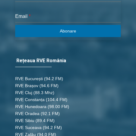
Email
*
Abonare
Rețeaua RVE România
RVE București
(94.2 FM)
RVE Brașov (94.6 FM)
RVE Cluj
(88.3 Mhz)
RVE Constanța
(104.4 FM)
RVE Hunedoara
(98.00 FM)
RVE Oradea
(92.1 FM)
RVE Sibiu
(89.4 FM)
RVE Suceava
(94.2 FM)
RVE Zalău
(94.0 FM)