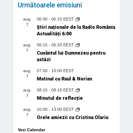
Următoarele emisiuni
aug.
06:00
-
06:15
EEST
7
Știri naționale de la Radio România
Actualități 6:00
aug.
06:15
-
06:20
EEST
7
Cuvântul lui Dumnezeu pentru
astăzi
aug.
07:00
-
10:00
EEST
7
Matinal cu Raul & Norian
aug.
08:15
-
08:16
EEST
7
Minutul de reflecție
aug.
10:00
-
13:00
EEST
7
Orele amiezii cu Cristina Olariu
Vezi Calendar