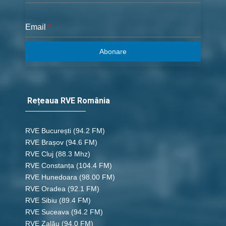
Email
*
Abonare
Rețeaua RVE România
RVE București
(94.2 FM)
RVE Brașov (94.6 FM)
RVE Cluj
(88.3 Mhz)
RVE Constanța
(104.4 FM)
RVE Hunedoara
(98.00 FM)
RVE Oradea
(92.1 FM)
RVE Sibiu
(89.4 FM)
RVE Suceava
(94.2 FM)
RVE Zalău
(94.0 FM)