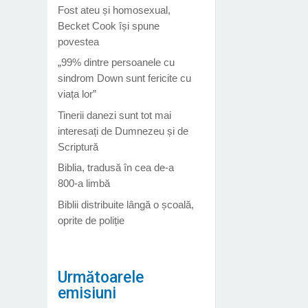
Fost ateu și homosexual,
Becket Cook își spune
povestea
„99% dintre persoanele cu
sindrom Down sunt fericite cu
viața lor”
Tinerii danezi sunt tot mai
interesați de Dumnezeu și de
Scriptură
Biblia, tradusă în cea de-a
800-a limbă
Biblii distribuite lângă o școală,
oprite de poliție
Următoarele
emisiuni