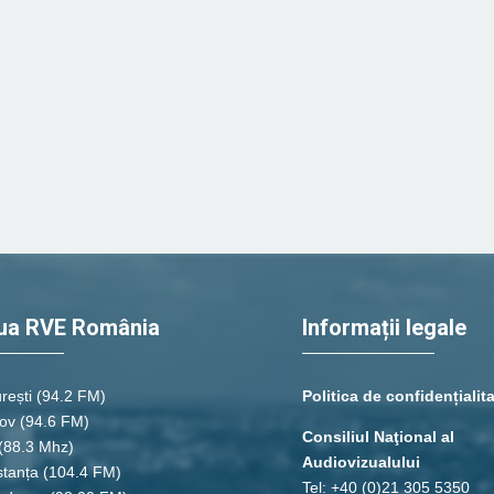
ua RVE România
Informații legale
rești
(94.2 FM)
Politica de confidențialit
ov (94.6 FM)
Consiliul Naţional al
(88.3 Mhz)
Audiovizualului
tanța
(104.4 FM)
Tel: +40 (0)21 305 5350