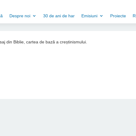
să
Despre noi
30 de ani de har
Emisiuni
Proiecte
R
aj din Biblie, cartea de bază a creștinismului.