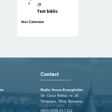
9
Text biblic
Vezi Calendar
Contact
ate
Radio Vocea Evangheliei
Str. Cezar Bolliac, nr. 26
Timişoara, Timiş, Romania
(004)-0256-217.212