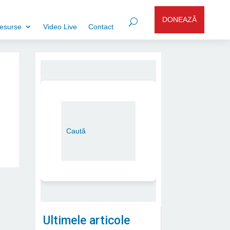
DONEAZĂ
esurse
Video Live
Contact
Ultimele articole