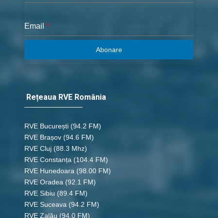
Email
*
Abonare
Rețeaua RVE România
RVE București
(94.2 FM)
RVE Brașov (94.6 FM)
RVE Cluj
(88.3 Mhz)
RVE Constanța
(104.4 FM)
RVE Hunedoara
(98.00 FM)
RVE Oradea
(92.1 FM)
RVE Sibiu
(89.4 FM)
RVE Suceava
(94.2 FM)
RVE Zalău
(94.0 FM)