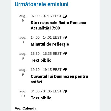
Următoarele emisiuni
aug.
07:00
-
07:15
EEST
9
Știri naționale Radio România
Actualități 7:00
aug.
14:00
-
14:01
EEST
9
Minutul de reflecție
aug.
16:30
-
16:35
EEST
9
Text biblic
aug.
19:10
-
19:15
EEST
9
Cuvântul lui Dumnezeu pentru
astăzi
aug.
04:00
-
04:05
EEST
10
Text biblic
Vezi Calendar