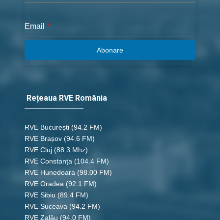
Email
*
Abonare
Rețeaua RVE România
RVE București
(94.2 FM)
RVE Brașov (94.6 FM)
RVE Cluj
(88.3 Mhz)
RVE Constanța
(104.4 FM)
RVE Hunedoara
(98.00 FM)
RVE Oradea
(92.1 FM)
RVE Sibiu
(89.4 FM)
RVE Suceava
(94.2 FM)
RVE Zalău
(94.0 FM)