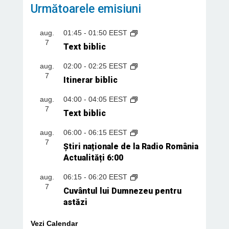
Următoarele emisiuni
aug.
01:45
-
01:50
EEST
7
Text biblic
aug.
02:00
-
02:25
EEST
7
Itinerar biblic
aug.
04:00
-
04:05
EEST
7
Text biblic
aug.
06:00
-
06:15
EEST
7
Știri naționale de la Radio România
Actualități 6:00
aug.
06:15
-
06:20
EEST
7
Cuvântul lui Dumnezeu pentru
astăzi
Vezi Calendar