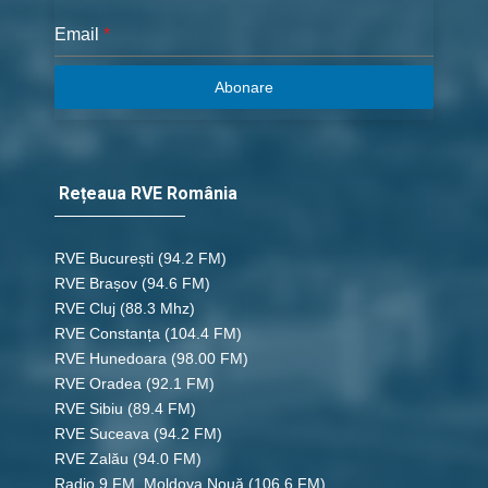
Email
*
Abonare
Rețeaua RVE România
RVE București
(94.2 FM)
RVE Brașov (94.6 FM)
RVE Cluj
(88.3 Mhz)
RVE Constanța
(104.4 FM)
RVE Hunedoara
(98.00 FM)
RVE Oradea
(92.1 FM)
RVE Sibiu
(89.4 FM)
RVE Suceava
(94.2 FM)
RVE Zalău
(94.0 FM)
Radio 9 FM, Moldova Nouă
(106.6 FM)