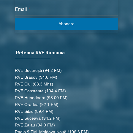
Email
*
Abonare
Rețeaua RVE România
RVE București
(94.2 FM)
RVE Brașov (94.6 FM)
RVE Cluj
(88.3 Mhz)
RVE Constanța
(104.4 FM)
RVE Hunedoara
(98.00 FM)
RVE Oradea
(92.1 FM)
RVE Sibiu
(89.4 FM)
RVE Suceava
(94.2 FM)
RVE Zalău
(94.0 FM)
Radio 9 FM, Moldova Nouă
(106.6 FM)