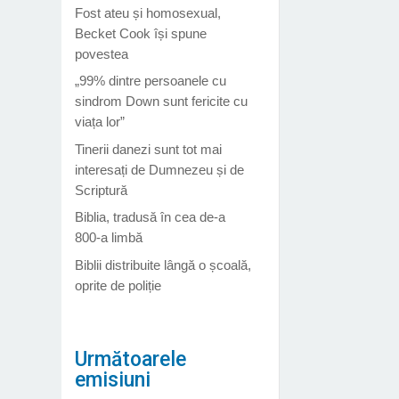
Fost ateu și homosexual,
Becket Cook își spune
povestea
„99% dintre persoanele cu
sindrom Down sunt fericite cu
viața lor”
Tinerii danezi sunt tot mai
interesați de Dumnezeu și de
Scriptură
Biblia, tradusă în cea de-a
800-a limbă
Biblii distribuite lângă o școală,
oprite de poliție
Următoarele
emisiuni