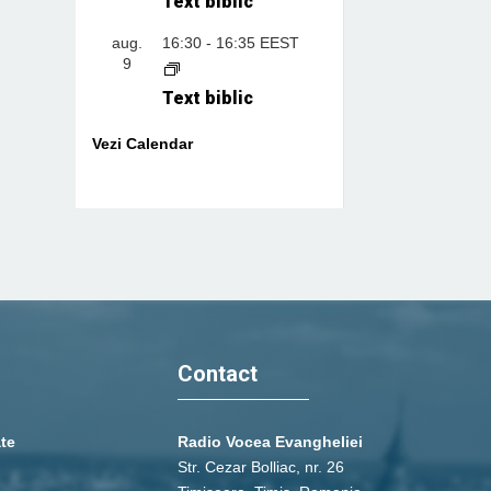
Text biblic
aug.
16:30
-
16:35
EEST
9
Text biblic
Vezi Calendar
Contact
ate
Radio Vocea Evangheliei
Str. Cezar Bolliac, nr. 26