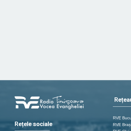
Rețea
RVE Bucu
Rețele sociale
RVE Braș