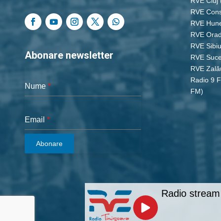
RVE Cluj
RVE Cons
RVE Hun
RVE Ora
RVE Sibi
Abonare newsletter
RVE Suc
RVE Zală
Radio 9 
Nume
*
FM)
Email
*
Abonare
Radio stream 