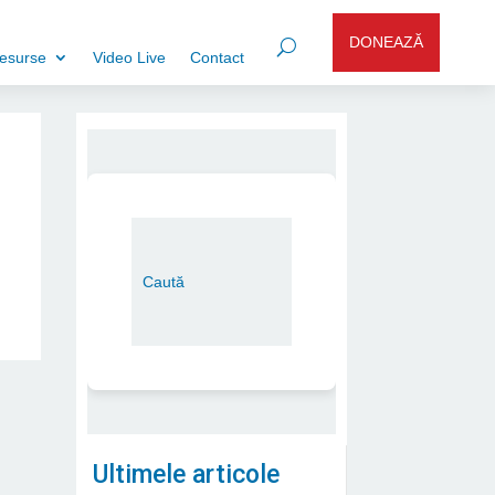
DONEAZĂ
esurse
Video Live
Contact
Ultimele articole