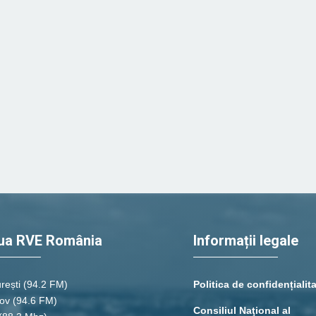
ua RVE România
Informații legale
rești
(94.2 FM)
Politica de confidențialit
ov (94.6 FM)
Consiliul Naţional al