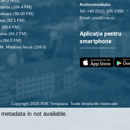
(88.3 Mhz)
Audiovizualului
tanța
(104.4 FM)
Tel: +40 (0)21 305 5350
edoara
(98.00 FM)
Email: cna@cna.ro
dea
(92.1 FM)
u
(89.4 FM)
Aplicația pentru
eava
(94.2 FM)
smartphone
u
(94.0 FM)
FM, Moldova Nouă
(106.6
Copyright 2025 RVE Timişoara. Toate drepturile rezervate.
metadata in not available.