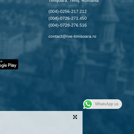
Timişoara, Timiş, Romania
(004)-0256-217.212
(004)-0726-271.450
(004)-0728-276.516
contact@rve-timisoara.ro
WhatsApp us