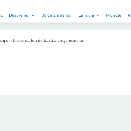
să
Despre noi
30 de ani de har
Emisiuni
Proiecte
R
aj din Biblie, cartea de bază a creștinismului.