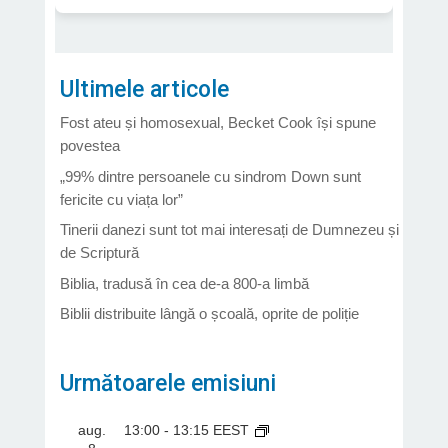
Ultimele articole
Fost ateu și homosexual, Becket Cook își spune
povestea
„99% dintre persoanele cu sindrom Down sunt
fericite cu viața lor”
Tinerii danezi sunt tot mai interesați de Dumnezeu și
de Scriptură
Biblia, tradusă în cea de-a 800-a limbă
Biblii distribuite lângă o școală, oprite de poliție
Următoarele emisiuni
aug.
13:00
-
13:15
EEST