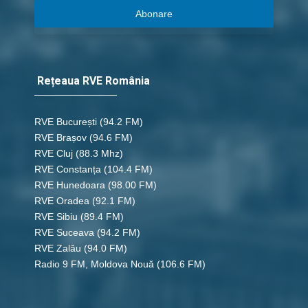
Abonare
Rețeaua RVE România
RVE București
(94.2 FM)
RVE Brașov (94.6 FM)
RVE Cluj
(88.3 Mhz)
RVE Constanța
(104.4 FM)
RVE Hunedoara
(98.00 FM)
RVE Oradea
(92.1 FM)
RVE Sibiu
(89.4 FM)
RVE Suceava
(94.2 FM)
RVE Zalău
(94.0 FM)
Radio 9 FM, Moldova Nouă
(106.6 FM)