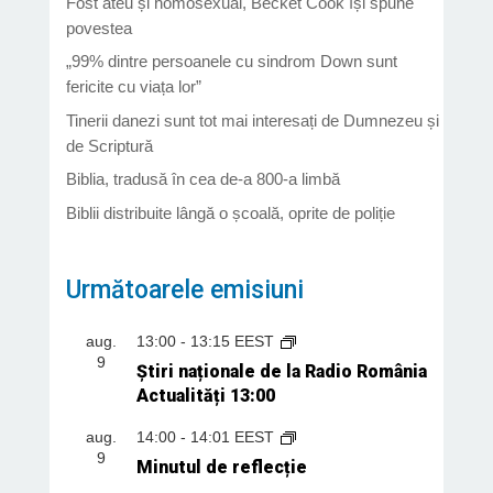
Fost ateu și homosexual, Becket Cook își spune
povestea
„99% dintre persoanele cu sindrom Down sunt
fericite cu viața lor”
Tinerii danezi sunt tot mai interesați de Dumnezeu și
de Scriptură
Biblia, tradusă în cea de-a 800-a limbă
Biblii distribuite lângă o școală, oprite de poliție
Următoarele emisiuni
aug.
13:00
-
13:15
EEST
9
Știri naționale de la Radio România
Actualități 13:00
aug.
14:00
-
14:01
EEST
9
Minutul de reflecție