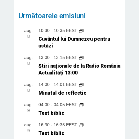
Următoarele emisiuni
aug.
10:30
-
10:35
EEST
8
Cuvântul lui Dumnezeu pentru
astăzi
aug.
13:00
-
13:15
EEST
8
Știri naționale de la Radio România
Actualități 13:00
aug.
14:00
-
14:01
EEST
8
Minutul de reflecție
aug.
04:00
-
04:05
EEST
9
Text biblic
aug.
16:30
-
16:35
EEST
9
Text biblic