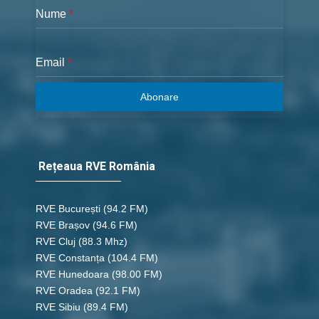
Nume
*
Email
*
Abonare
Rețeaua RVE România
RVE București
(94.2 FM)
RVE Brașov (94.6 FM)
RVE Cluj
(88.3 Mhz)
RVE Constanța
(104.4 FM)
RVE Hunedoara
(98.00 FM)
RVE Oradea
(92.1 FM)
RVE Sibiu
(89.4 FM)