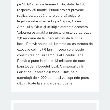
pe SEAP și au ca termen limită, data de 19,
respectiv 25 martie. Primul proiect prevede
realizarea a două artere care să asigure
legătura între străzile Popa Șapcă, Calea
Aradului și Oituz și utilitățile aferente acestora.
Valoarea estimată a proiectului este de aproape
3,8 milioane de lei, bani alocați de la bugetul
local. Potrivit anunțului, lucrările au ca termen de
execuție cel mult 6 luni. În ceea ce privește
construirea noului campus al Liceului Lenau,
Primăria pune la bătaie 13 milioane de euro,
bani tot de la bugetul local. Campusul va fi
ridicat pe un teren din zona Oituz, pe o
suprafață de 4.000 de mp și va cuprinde patru
clădiri, toate la standarde europene.