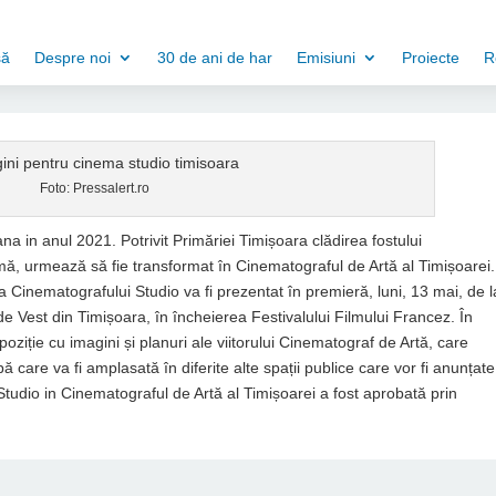
să
Despre noi
30 de ani de har
Emisiuni
Proiecte
R
Foto: Pressalert.ro
 in anul 2021. Potrivit Primăriei Timișoara clădirea fostului
rmă, urmează să fie transformat în Cinematograful de Artă al Timișoarei.
 Cinematografului Studio va fi prezentat în premieră, luni, 13 mai, de l
de Vest din Timișoara, în încheierea Festivalului Filmului Francez. În
ziție cu imagini și planuri ale viitorului Cinematograf de Artă, care
ă care va fi amplasată în diferite alte spații publice care vor fi anunțate
Studio in Cinematograful de Artă al Timișoarei a fost aprobată prin