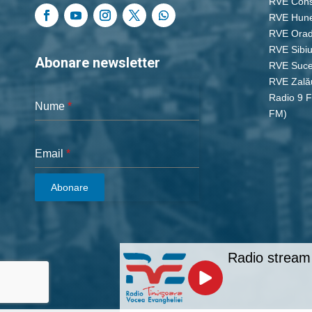
RVE Cons
RVE Hun
RVE Ora
RVE Sibi
Abonare newsletter
RVE Suc
RVE Zală
Radio 9 
Nume
*
FM)
Email
*
Abonare
Radio stream 