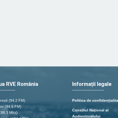
ua RVE România
Informații legale
rești
(94.2 FM)
Politica de confidențialit
ov (94.6 FM)
Consiliul Naţional al
(88.3 Mhz)
Audiovizualului