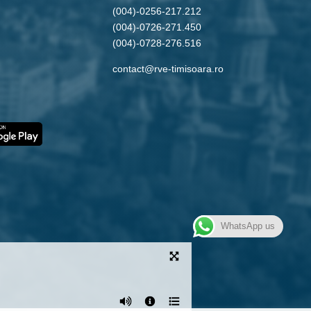
(004)-0256-217.212
(004)-0726-271.450
(004)-0728-276.516
contact@rve-timisoara.ro
WhatsApp us