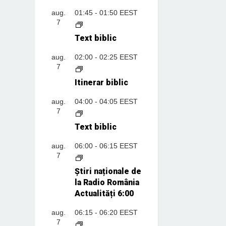
aug.
01:45
-
01:50
EEST
7
Text biblic
aug.
02:00
-
02:25
EEST
7
Itinerar biblic
aug.
04:00
-
04:05
EEST
7
Text biblic
aug.
06:00
-
06:15
EEST
7
Știri naționale de
la Radio România
Actualități 6:00
aug.
06:15
-
06:20
EEST
7