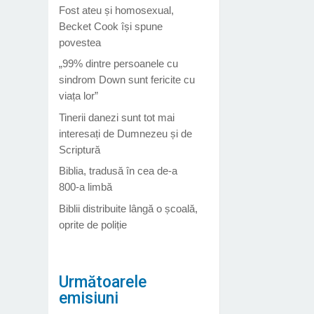
Fost ateu și homosexual,
Becket Cook își spune
povestea
„99% dintre persoanele cu
sindrom Down sunt fericite cu
viața lor”
Tinerii danezi sunt tot mai
interesați de Dumnezeu și de
Scriptură
Biblia, tradusă în cea de-a
800-a limbă
Biblii distribuite lângă o școală,
oprite de poliție
Următoarele
emisiuni