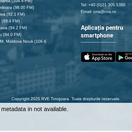
tanța
(104.4 FM)
Tel: +40 (0)21 305 5350
edoara
(98.00 FM)
Email: cna@cna.ro
dea
(92.1 FM)
u
(89.4 FM)
Aplicația pentru
eava
(94.2 FM)
smartphone
u
(94.0 FM)
FM, Moldova Nouă
(106.6
Copyright 2025 RVE Timişoara. Toate drepturile rezervate.
metadata in not available.