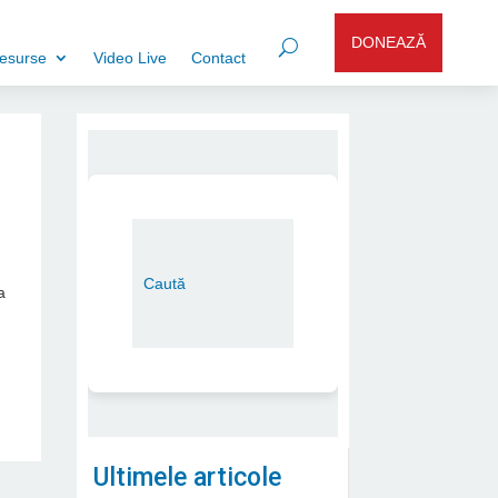
DONEAZĂ
esurse
Video Live
Contact
a
Ultimele articole