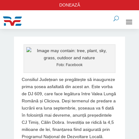
DONEAZĂ
Foto: Facebook
Consiliul Județean se pregătește să inaugureze
prima șosea asfaltată din acest an. Este vorba
de DJ 609, care face legătura între Valea Lungă
Română și Cliciova. Deși termenul de predare a
lucrării era luna septembrie, șoseaua va fi dată
în folosință mai devreme, anunță președintele
CJ Timiș, Călin Dobra. Investiția se ridică la 4,5
milioane de lei, finanțarea fiind asigurată prin
Programul Național de Dezvoltare Locală.