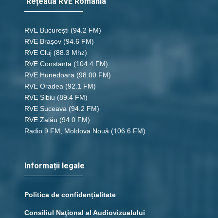
Rețeaua RVE România
RVE București
(94.2 FM)
RVE Brașov (94.6 FM)
RVE Cluj
(88.3 Mhz)
RVE Constanța
(104.4 FM)
RVE Hunedoara
(98.00 FM)
RVE Oradea
(92.1 FM)
RVE Sibiu
(89.4 FM)
RVE Suceava
(94.2 FM)
RVE Zalău
(94.0 FM)
Radio 9 FM, Moldova Nouă
(106.6 FM)
Informații legale
Politica de confidențialitate
Consiliul Naţional al Audiovizualului