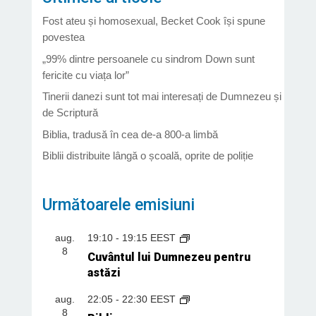
Fost ateu și homosexual, Becket Cook își spune
povestea
„99% dintre persoanele cu sindrom Down sunt
fericite cu viața lor”
Tinerii danezi sunt tot mai interesați de Dumnezeu și
de Scriptură
Biblia, tradusă în cea de-a 800-a limbă
Biblii distribuite lângă o școală, oprite de poliție
Următoarele emisiuni
aug.
19:10
-
19:15
EEST
8
Cuvântul lui Dumnezeu pentru
astăzi
aug.
22:05
-
22:30
EEST
8