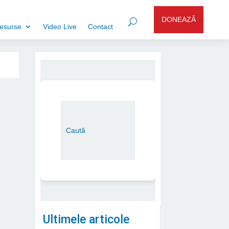
DONEAZĂ
esurse
Video Live
Contact
Ultimele articole