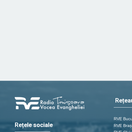
Rețea
RVE Bucu
Rețele sociale
RVE Braș