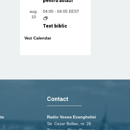
pentru astăzi
aug.
04:00
-
04:05
EEST
10
Text biblic
Vezi Calendar
Contact
ate
Radio Vocea Evangheliei
Str. Cezar Bolliac, nr. 26