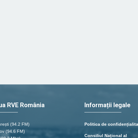
ua RVE România
Informații legale
rești
(94.2 FM)
Politica de confidențialit
ov (94.6 FM)
Consiliul Naţional al