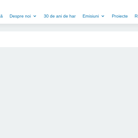
să
Despre noi
30 de ani de har
Emisiuni
Proiecte
R