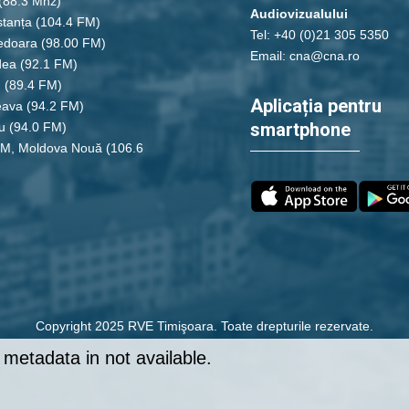
(88.3 Mhz)
Audiovizualului
tanța
(104.4 FM)
Tel: +40 (0)21 305 5350
edoara
(98.00 FM)
Email: cna@cna.ro
dea
(92.1 FM)
u
(89.4 FM)
Aplicația pentru
eava
(94.2 FM)
smartphone
u
(94.0 FM)
FM, Moldova Nouă
(106.6
Copyright 2025 RVE Timişoara. Toate drepturile rezervate.
metadata in not available.