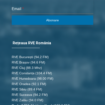
Email
*
Abonare
Rețeaua RVE România
RVE București
(94.2 FM)
RVE Brașov (94.6 FM)
RVE Cluj
(88.3 Mhz)
RVE Constanța
(104.4 FM)
RVE Hunedoara
(98.00 FM)
RVE Oradea
(92.1 FM)
RVE Sibiu
(89.4 FM)
RVE Suceava
(94.2 FM)
RVE Zalău
(94.0 FM)