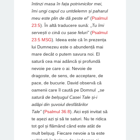
întinzi masa în fața potrivnicilor mei,
îmi ungi capul cu untdelemn și paharul
meu este plin de dă peste el”
(
Psalmul
23:5
). În altă traducere sună: „
Tu îmi
servești o cină cu șase feluri”
(
Psalmul
23:5 MSG
)
.
Ideea este că în prezența
lui Dumnezeu este o abundență mai
mare decât o putem savura noi. El
satură cea mai adâncă și profundă
nevoie pe care o ai. Nevoie de
dragoste, de sens, de acceptare, de
pace, de bucurie. David observă că
oamenii care îl caută pe Domnul
„se
satură de belșugul Casei Tale și-i
adăpi din șuvoiul desfătărilor
Tale”
(
Psalmul 36:8
). Aici ești invitat să
te așezi azi și să te saturi. Nu te ridica
tot gol și flămând când este atât de
mult belșug. Fiecare nevoie a ta este