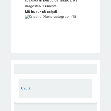
scăldată în belșug de vindecare și
dragostea. Primește.
Mă bucur că exiști!