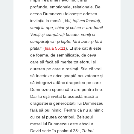
profunde, emoționale, relaționale. De
aceea Dumnezeu folosește adesea
invitația la masă:
„Voi, toți cei însetați,
veniți la ape, chiar și cel ce n-are bani!
Veniți și cumpărați bucate, veniți și
cumpărați vin și lapte, fără bani și fără
plată!”
(
Isaia 55:11
). El știe cât îți este
de foame, de semnificație, de ceva
care să facă să merite tot efortul și
durerea pe care o resimți. Știe că vrei
să înceteze orice șoaptă acuzatoare și
să integrezi adânc dragostea pe care
Dumnezeu spune că o are pentru tine.
Dar tu ești invitat la această masă a
dragostei și generozității lui Dumnezeu
fără să pui nimic. Pentru că nu ai nimic
cu ce ai putea contribui. Belșugul
mesei lui Dumnezeu este absolut.
David scrie în psalmul 23:
„Tu îmi