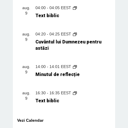
aug.
04:00
-
04:05
EEST
9
Text biblic
aug.
04:20
-
04:25
EEST
9
Cuvântul lui Dumnezeu pentru
astăzi
aug.
14:00
-
14:01
EEST
9
Minutul de reflecție
aug.
16:30
-
16:35
EEST
9
Text biblic
Vezi Calendar