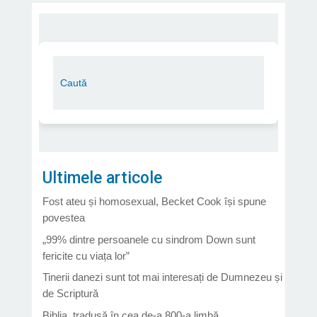
Ultimele articole
Fost ateu și homosexual, Becket Cook își spune
povestea
„99% dintre persoanele cu sindrom Down sunt
fericite cu viața lor”
Tinerii danezi sunt tot mai interesați de Dumnezeu și
de Scriptură
Biblia, tradusă în cea de-a 800-a limbă