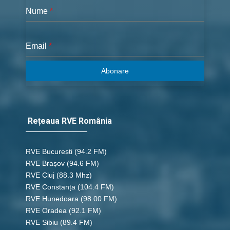
Nume
*
Email
*
Abonare
Rețeaua RVE România
RVE București
(94.2 FM)
RVE Brașov (94.6 FM)
RVE Cluj
(88.3 Mhz)
RVE Constanța
(104.4 FM)
RVE Hunedoara
(98.00 FM)
RVE Oradea
(92.1 FM)
RVE Sibiu
(89.4 FM)