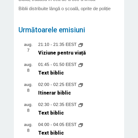
Biblii distribuite lângă o școală, oprite de poliție
Următoarele emisiuni
aug.
21:10
-
21:35
EEST
7
Viziune pentru viață
aug.
01:45
-
01:50
EEST
8
Text biblic
aug.
02:00
-
02:25
EEST
8
Itinerar biblic
aug.
02:30
-
02:35
EEST
8
Text biblic
aug.
04:00
-
04:05
EEST
8
Text biblic