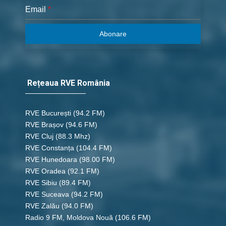
Email
*
Abonare
Rețeaua RVE România
RVE București
(94.2 FM)
RVE Brașov (94.6 FM)
RVE Cluj
(88.3 Mhz)
RVE Constanța
(104.4 FM)
RVE Hunedoara
(98.00 FM)
RVE Oradea
(92.1 FM)
RVE Sibiu
(89.4 FM)
RVE Suceava
(94.2 FM)
RVE Zalău
(94.0 FM)
Radio 9 FM, Moldova Nouă
(106.6 FM)