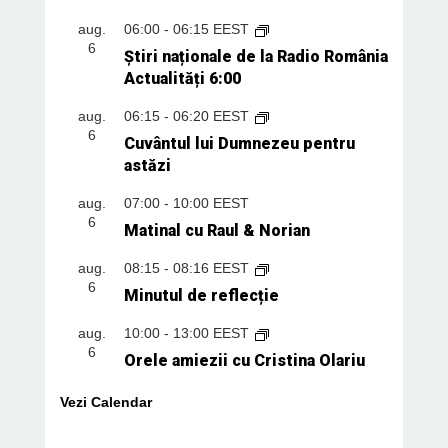
aug.
06:00
-
06:15
EEST
6
Știri naționale de la Radio România
Actualități 6:00
aug.
06:15
-
06:20
EEST
6
Cuvântul lui Dumnezeu pentru
astăzi
aug.
07:00
-
10:00
EEST
6
Matinal cu Raul & Norian
aug.
08:15
-
08:16
EEST
6
Minutul de reflecție
aug.
10:00
-
13:00
EEST
6
Orele amiezii cu Cristina Olariu
Vezi Calendar