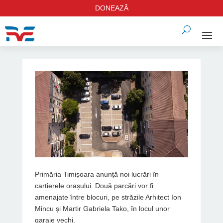
DONEAZĂ
Primăria Timișoara anunță noi lucrări în
cartierele orașului. Două parcări vor fi
amenajate între blocuri, pe străzile Arhitect Ion
Mincu și Martir Gabriela Tako, în locul unor
garaje vechi.