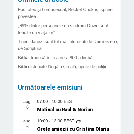
Fost ateu și homosexual, Becket Cook își spune
povestea
„99% dintre persoanele cu sindrom Down sunt
fericite cu viața lor”
Tinerii danezi sunt tot mai interesați de Dumnezeu și
de Scriptură
Biblia, tradusă în cea de-a 800-a limbă
Biblii distribuite lângă o școală, oprite de poliție
Următoarele emisiuni
aug.
07:00
-
10:00
EEST
6
Matinal cu Raul & Norian
aug.
10:00
-
13:00
EEST
6
Orele amiezii cu Cristina Olariu