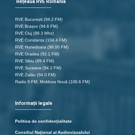
Rețeaua RVE România
RVE București
(94.2 FM)
RVE Brașov (94.6 FM)
RVE Cluj
(88.3 Mhz)
RVE Constanța
(104.4 FM)
RVE Hunedoara
(98.00 FM)
RVE Oradea
(92.1 FM)
RVE Sibiu
(89.4 FM)
RVE Suceava
(94.2 FM)
RVE Zalău
(94.0 FM)
Radio 9 FM, Moldova Nouă
(106.6 FM)
Informații legale
Politica de confidențialitate
Consiliul Naţional al Audiovizualului