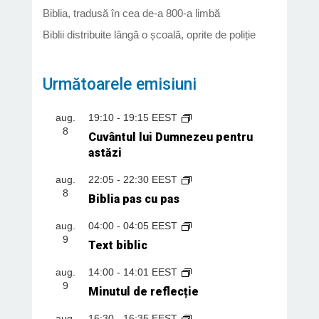
Biblia, tradusă în cea de-a 800-a limbă
Biblii distribuite lângă o școală, oprite de poliție
Următoarele emisiuni
aug.
19:10
-
19:15
EEST
8
Cuvântul lui Dumnezeu pentru
astăzi
aug.
22:05
-
22:30
EEST
8
Biblia pas cu pas
aug.
04:00
-
04:05
EEST
9
Text biblic
aug.
14:00
-
14:01
EEST
9
Minutul de reflecție
aug.
16:30
-
16:35
EEST