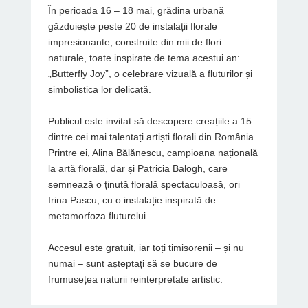
În perioada 16 – 18 mai, grădina urbană
găzduiește peste 20 de instalații florale
impresionante, construite din mii de flori
naturale, toate inspirate de tema acestui an:
„Butterfly Joy”, o celebrare vizuală a fluturilor și
simbolistica lor delicată.
Publicul este invitat să descopere creațiile a 15
dintre cei mai talentați artiști florali din România.
Printre ei, Alina Bălănescu, campioana națională
la artă florală, dar și Patricia Balogh, care
semnează o ținută florală spectaculoasă, ori
Irina Pascu, cu o instalație inspirată de
metamorfoza fluturelui.
Accesul este gratuit, iar toți timișorenii – și nu
numai – sunt așteptați să se bucure de
frumusețea naturii reinterpretate artistic.