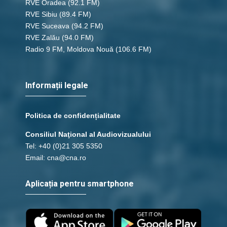
RVE Oradea
(92.1 FM)
RVE Sibiu
(89.4 FM)
RVE Suceava
(94.2 FM)
RVE Zalău
(94.0 FM)
Radio 9 FM, Moldova Nouă
(106.6 FM)
Informații legale
Politica de confidențialitate
Consiliul Naţional al Audiovizualului
Tel: +40 (0)21 305 5350
Email: cna@cna.ro
Aplicația pentru smartphone