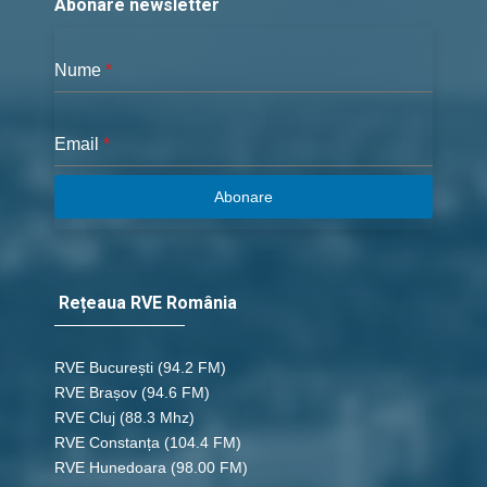
Abonare newsletter
Nume
*
Email
*
Abonare
Rețeaua RVE România
RVE București
(94.2 FM)
RVE Brașov (94.6 FM)
RVE Cluj
(88.3 Mhz)
RVE Constanța
(104.4 FM)
RVE Hunedoara
(98.00 FM)