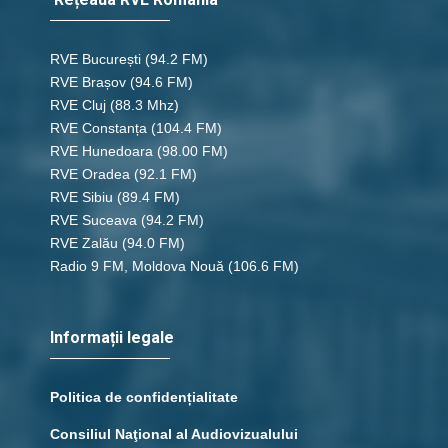
RVE București
(94.2 FM)
RVE Brașov (94.6 FM)
RVE Cluj
(88.3 Mhz)
RVE Constanța
(104.4 FM)
RVE Hunedoara
(98.00 FM)
RVE Oradea
(92.1 FM)
RVE Sibiu
(89.4 FM)
RVE Suceava
(94.2 FM)
RVE Zalău
(94.0 FM)
Radio 9 FM, Moldova Nouă
(106.6 FM)
Informații legale
Politica de confidențialitate
Consiliul Naţional al Audiovizualului