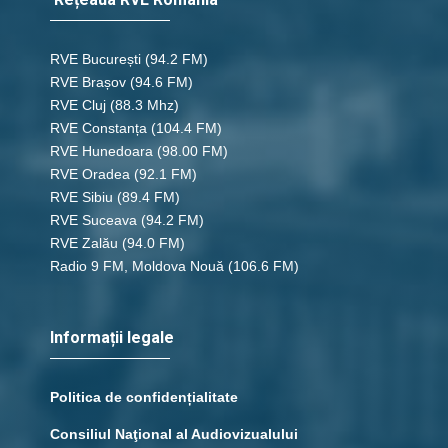
RVE București
(94.2 FM)
RVE Brașov (94.6 FM)
RVE Cluj
(88.3 Mhz)
RVE Constanța
(104.4 FM)
RVE Hunedoara
(98.00 FM)
RVE Oradea
(92.1 FM)
RVE Sibiu
(89.4 FM)
RVE Suceava
(94.2 FM)
RVE Zalău
(94.0 FM)
Radio 9 FM, Moldova Nouă
(106.6 FM)
Informații legale
Politica de confidențialitate
Consiliul Naţional al Audiovizualului